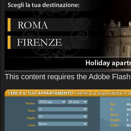
This content requires the Adobe Flash
Arrivo
Da:
do
A:
me
Notti
Notti:
3
Ospiti
Ospiti:
1
Città:
R
Città